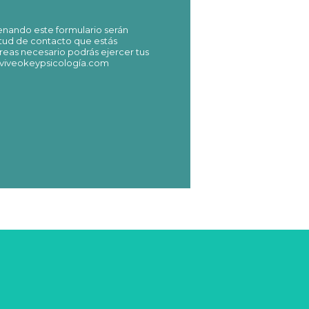
enando este formulario serán
itud de contacto que estás
creas necesario podrás ejercer tus
o@viveokeypsicología.com