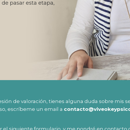
 de pasar esta etapa,
esión de valoración, tienes alguna duda sobre mis ser
so, escríbeme un email a
contacto@viveokeypsic
el siguiente formulario, y me pondré en contacto 